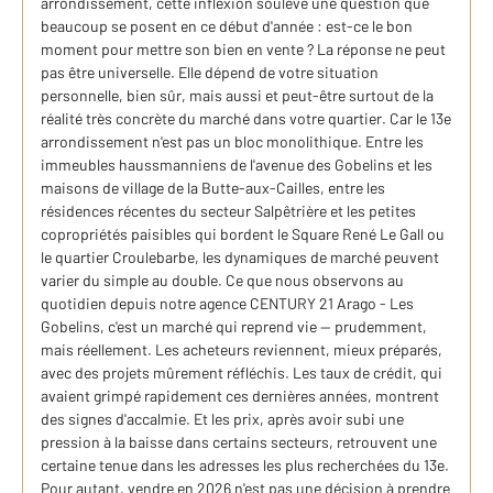
arrondissement, cette inflexion soulève une question que
beaucoup se posent en ce début d'année : est-ce le bon
moment pour mettre son bien en vente ? La réponse ne peut
pas être universelle. Elle dépend de votre situation
personnelle, bien sûr, mais aussi et peut-être surtout de la
réalité très concrète du marché dans votre quartier. Car le 13e
arrondissement n'est pas un bloc monolithique. Entre les
immeubles haussmanniens de l'avenue des Gobelins et les
maisons de village de la Butte-aux-Cailles, entre les
résidences récentes du secteur Salpêtrière et les petites
copropriétés paisibles qui bordent le Square René Le Gall ou
le quartier Croulebarbe, les dynamiques de marché peuvent
varier du simple au double. Ce que nous observons au
quotidien depuis notre agence CENTURY 21 Arago - Les
Gobelins, c'est un marché qui reprend vie — prudemment,
mais réellement. Les acheteurs reviennent, mieux préparés,
avec des projets mûrement réfléchis. Les taux de crédit, qui
avaient grimpé rapidement ces dernières années, montrent
des signes d'accalmie. Et les prix, après avoir subi une
pression à la baisse dans certains secteurs, retrouvent une
certaine tenue dans les adresses les plus recherchées du 13e.
Pour autant, vendre en 2026 n'est pas une décision à prendre